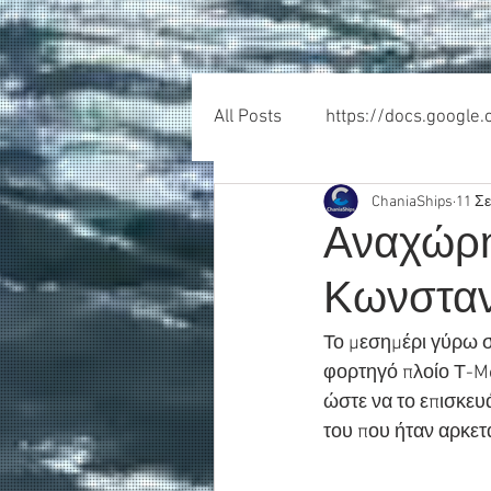
All Posts
https://docs.google
ChaniaShips
11 Σ
Αναχώρη
Κωνσταν
Το μεσημέρι γύρω σ
φορτηγό πλοίο Τ-Mo
ώστε να το επισκευά
του που ήταν αρκε