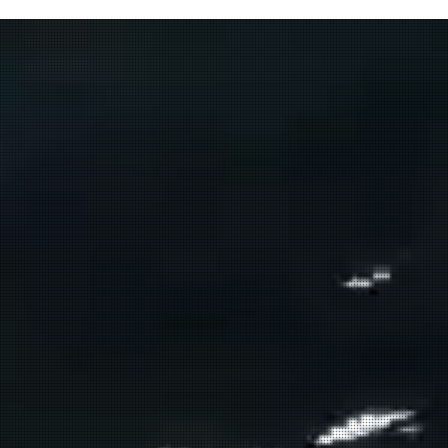
του το Πρέβελης;