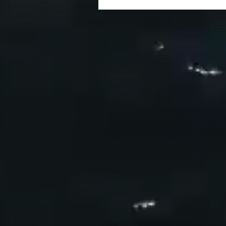
για την Αγία Ρουμέλη
δρομολογεί η ΑΝΕΝΔΥΚ τον
Αύγουστο.