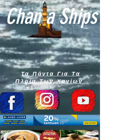
Chan a Ships
Τα Πάντα Για Τα
Πλοία Των Χανίων