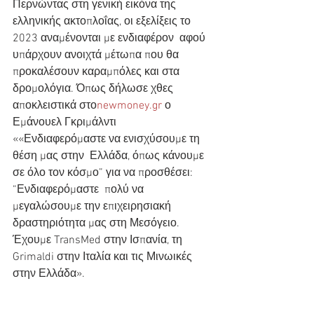
Περνώντας στη γενική εικόνα της  
ελληνικής ακτοπλοΐας, οι εξελίξεις το 
2023 αναμένονται με ενδιαφέρον  αφού 
υπάρχουν ανοιχτά μέτωπα που θα 
προκαλέσουν καραμπόλες και στα  
δρομολόγια. Όπως δήλωσε χθες 
αποκλειστικά στο
newmoney.gr
 ο  
Εμάνουελ Γκριμάλντι 
««Ενδιαφερόμαστε να ενισχύσουμε τη 
θέση μας στην  Ελλάδα, όπως κάνουμε 
σε όλο τον κόσμο” για να προσθέσει: 
“Ενδιαφερόμαστε  πολύ να 
μεγαλώσουμε την επιχειρησιακή 
δραστηριότητα μας στη Μεσόγειο.  
Έχουμε TransMed στην Ισπανία, τη 
Grimaldi στην Ιταλία και τις Μινωικές  
στην Ελλάδα».