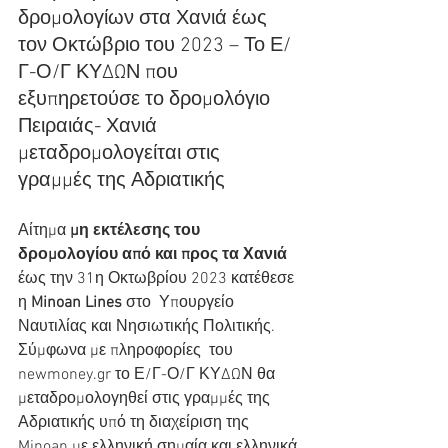
δρομολογίων στα Χανιά έως  
τον Οκτώβριο του 2023 – Το Ε/
Γ-Ο/Γ ΚΥΔΩΝ που 
εξυπηρετούσε το δρομολόγιο  
Πειραιάς- Χανιά 
μεταδρομολογείται στις 
γραμμές της Αδριατικής
Αίτημα 
μη εκτέλεσης του 
δρομολογίου από και προς τα Χανιά
έως την 31η Οκτωβρίου 2023 κατέθεσε 
η 
Minoan Lines 
στο  Υπουργείο 
Ναυτιλίας και Νησιωτικής Πολιτικής. 
Σύμφωνα με πληροφορίες  του 
newmoney.gr το Ε/Γ-Ο/Γ ΚΥΔΩΝ θα 
μεταδρομολογηθεί στις γραμμές της  
Αδριατικής υπό τη διαχείριση της 
Minoan με ελληνική σημαία και ελληνικά 