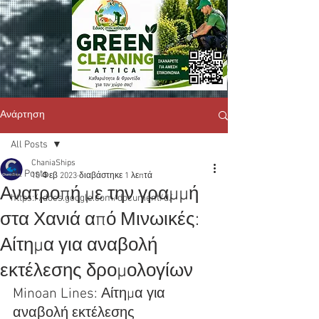
Ανάρτηση
All Posts
ChaniaShips
All Posts
10 Φεβ 2023
διαβάστηκε 1 λεπτά
Ανατροπή με την γραμμή
https://docs.google.com/document/d/
στα Χανιά από Μινωικές:
Αίτημα για αναβολή
εκτέλεσης δρομολογίων
Minoan Lines: Αίτημα για 
αναβολή εκτέλεσης 