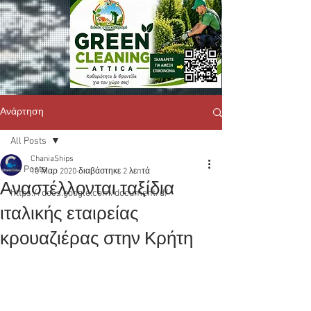
Ανάρτηση
All Posts
ChaniaShips
All Posts
10 Μαρ 2020
διαβάστηκε 2 λεπτά
Αναστέλλονται ταξίδια
https://docs.google.com/document/d/
ιταλικής εταιρείας
κρουαζιέρας στην Κρήτη