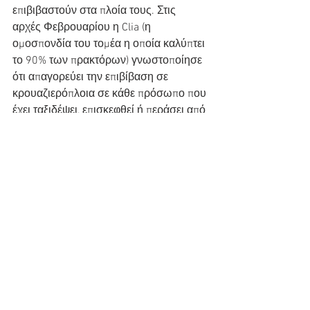
επιβιβαστούν στα πλοία τους. Στις 
αρχές Φεβρουαρίου η Clia (η 
ομοσπονδία του τομέα η οποία καλύπτει 
το 90% των πρακτόρων) γνωστοποίησε 
ότι απαγορεύει την επιβίβαση σε 
κρουαζιερόπλοια σε κάθε πρόσωπο που 
έχει ταξιδέψει, επισκεφθεί ή περάσει από 
αεροδρόμια της Κίνας, του Χονγκ 
Κονγκ και του Μακάο κατά τις 
προηγούμενες 14 ημέρες.
Πριν από την έναρξη της επιδημίας ο 
τομέας της κρουαζιέρας γνώριζε 
ανάπτυξη και στόχευε να φτάσει τα 32 
εκατομμύρια επιβάτες σε όλον τον 
κόσμο εντός του 2020.
Πηγή: ΑΠΕ-ΜΠΕ