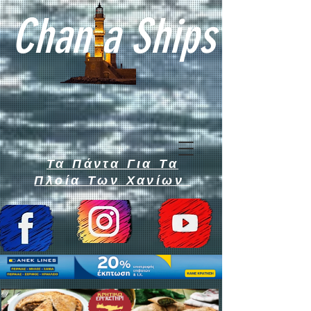
Chan a Ships
Τα Πάντα Για Τα
Πλοία Των Χανίων