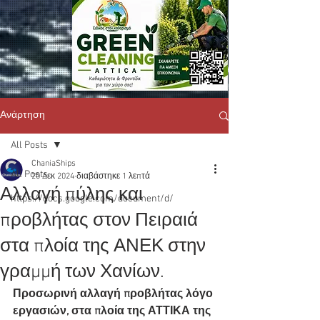
Ανάρτηση
All Posts
ChaniaShips
All Posts
20 Δεκ 2024
διαβάστηκε 1 λεπτά
Αλλαγή πύλης και
https://docs.google.com/document/d/
προβλήτας στον Πειραιά
στα πλοία της ΑΝΕΚ στην
γραμμή των Χανίων.
Προσωρινή αλλαγή προβλήτας λόγο 
εργασιών, στα πλοία της ΑΤΤΙΚΑ της 