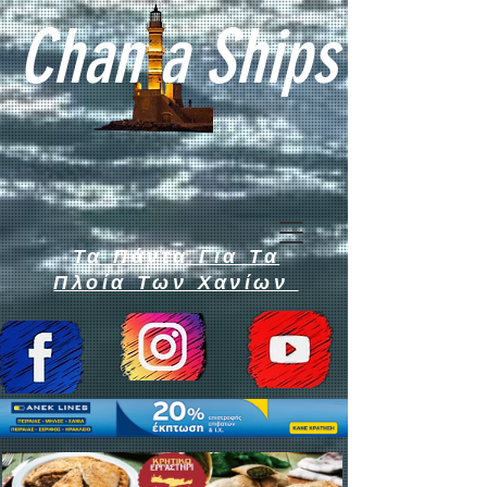
Chan a Ships
Τα Πάντα Για Τα
Πλοία Των Χανίων