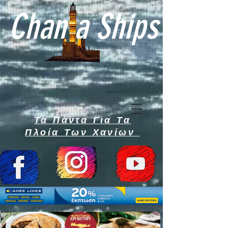
Chan a Ships
Τα Πάντα Για Τα
Πλοία Των Χανίων