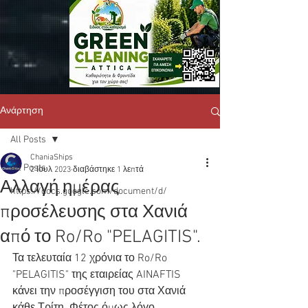
Ανάρτηση
All Posts
ChaniaShips
All Posts
2 Ιουλ 2023
διαβάστηκε 1 λεπτά
Αλλαγή ημέρας
https://docs.google.com/document/d/
προσέλευσης στα Χανιά
από το Ro/Ro "PELAGITIS".
Τα τελευταία 12 χρόνια το Ro/Ro 
"PELAGITIS" της εταιρείας AINAFTIS 
κάνει την προσέγγιση του στα Χανιά 