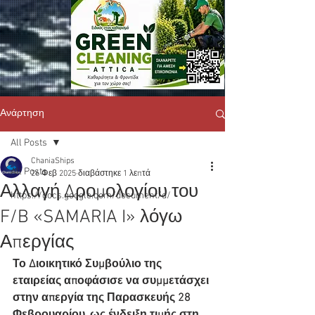
Ανάρτηση
All Posts
ChaniaShips
All Posts
26 Φεβ 2025
διαβάστηκε 1 λεπτά
Αλλαγή Δρομολογίου του
https://docs.google.com/document/d/
F/B «SAMARIA I» λόγω
Απεργίας
Το Διοικητικό Συμβούλιο της 
εταιρείας αποφάσισε να συμμετάσχει 
στην απεργία της Παρασκευής 28 