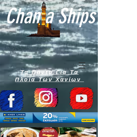
Chan a Ships
Τα Πάντα Για Τα
Πλοία Των Χανίων