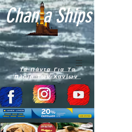
Chan a Ships
Τα Πάντα Για Τα
Πλοία Των Χανίων