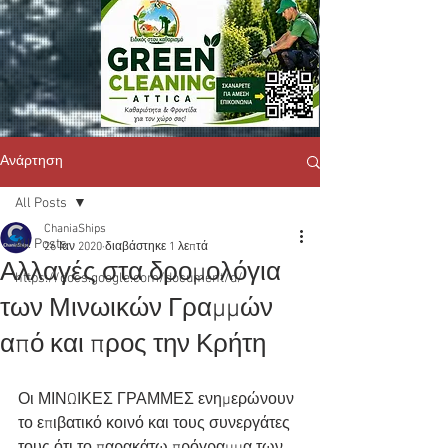
Ανάρτηση
All Posts
ChaniaShips
All Posts
26 Ιαν 2020
διαβάστηκε 1 λεπτά
Αλλαγές στα δρομολόγια
https://docs.google.com/document/d/
των Μινωικών Γραμμών
από και προς την Κρήτη
Οι ΜΙΝΩΙΚΕΣ ΓΡΑΜΜΕΣ ενημερώνουν 
το επιβατικό κοινό και τους συνεργάτες 