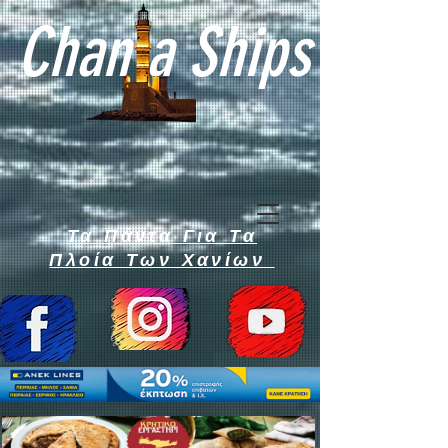
Chan a Ships
Τα Πάντα Για Τα
Πλοία Των Χανίων