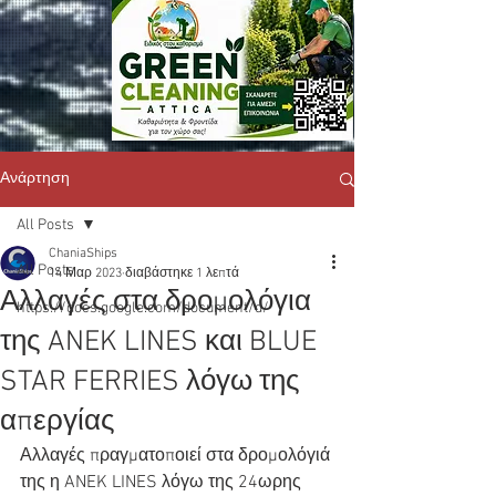
Ανάρτηση
All Posts
ChaniaShips
All Posts
14 Μαρ 2023
διαβάστηκε 1 λεπτά
Αλλαγές στα δρομολόγια
https://docs.google.com/document/d/
της ANEK LINES και BLUE
STAR FERRIES λόγω της
απεργίας
Αλλαγές πραγματοποιεί στα δρομολόγιά 
της η ANEK LINES λόγω της 24ωρης  