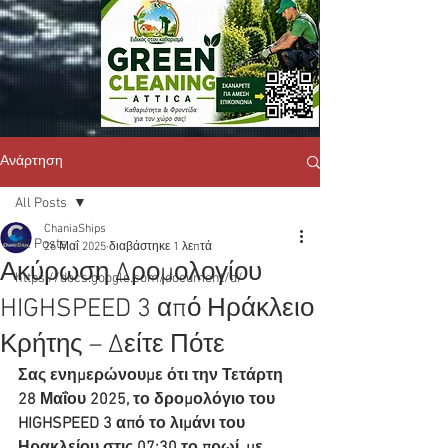
Ανάρτηση
All Posts
ChaniaShips
All Posts
26 Μαΐ 2025
διαβάστηκε 1 λεπτά
Ακύρωση Δρομολογίου
https://docs.google.com/document/d/
HIGHSPEED 3 από Ηράκλειο
Κρήτης – Δείτε Πότε
Σας ενημερώνουμε ότι την Τετάρτη 
28 Μαΐου 2025, το δρομολόγιο του 
HIGHSPEED 3 από το λιμάνι του 