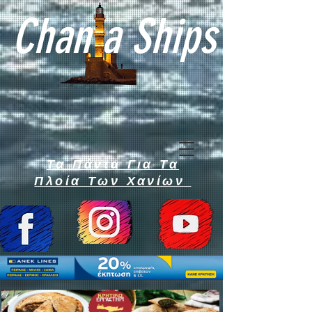
Chan a Ships
Τα Πάντα Για Τα
Πλοία Των Χανίων