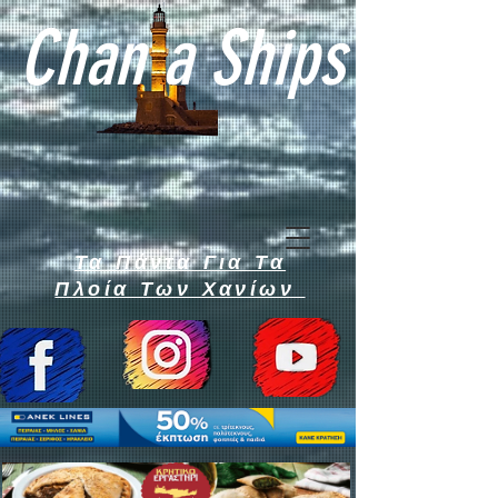
Chan a Ships
Τα Πάντα Για Τα
Πλοία Των Χανίων