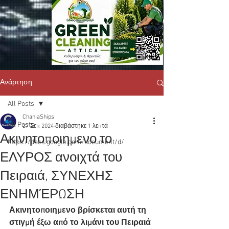
Ανάρτηση
All Posts
ChaniaShips
All Posts
27 Σεπ 2024
διαβάστηκε 1 λεπτά
Ακινητοποιημενο το
https://docs.google.com/document/d/
ΕΛΥΡΟΣ ανοιχτά του
Πειραιά, ΣΥΝΕΧΗΣ
ΕΝΗΜΈΡΩΣΗ
Ακινητοποιημενο βρίσκεται αυτή τη 
στιγμή έξω από το λιμάνι του Πειραιά 