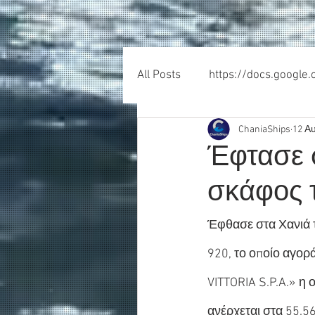
All Posts
https://docs.google
ChaniaShips
12 Α
Έφτασε σ
σκάφος 
Έφθασε στα Χανιά τ
920, το οποίο αγορ
VITTORIA S.P.A.» η 
ανέρχεται στα 55.5