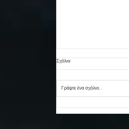
Σχόλια
Γράψτε ένα σχόλιο...
Συγκινητικό τελευταίο αντίο
στον καπετάν Δημήτρη
Κασσελάκη στο λιμάνι της
Σούδας