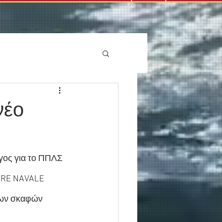
νέο
γος για το ΠΠΛΣ 
IERE NAVALE 
άρων σκαφών 