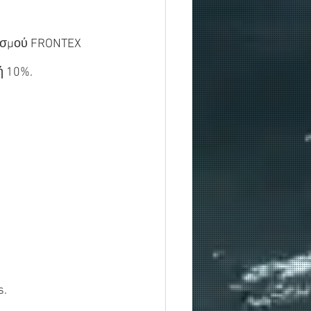
ισμού FRONTEX 
ή 10%.
s.