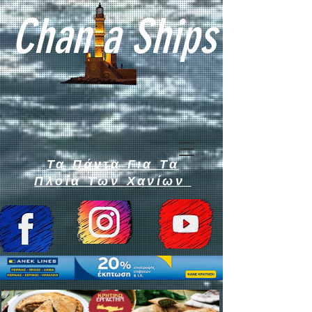
Chan a Ships
Τα Πάντα Για Τα
Πλοία Των Χανίων