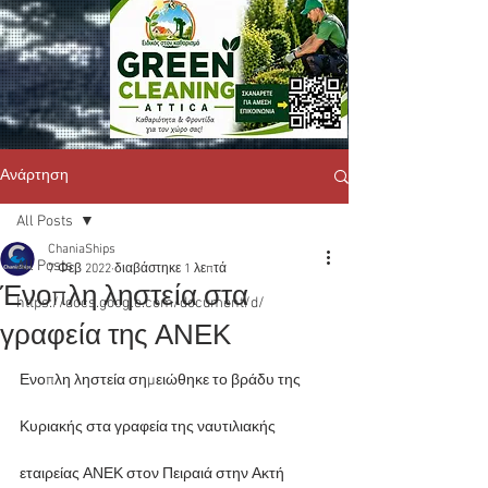
Ανάρτηση
All Posts
ChaniaShips
All Posts
7 Φεβ 2022
διαβάστηκε 1 λεπτά
Ένοπλη ληστεία στα
https://docs.google.com/document/d/
γραφεία της ΑΝΕΚ
Ενοπλη ληστεία σημειώθηκε το βράδυ της 
Κυριακής στα γραφεία της ναυτιλιακής 
εταιρείας ΑΝΕΚ στον Πειραιά στην Ακτή 