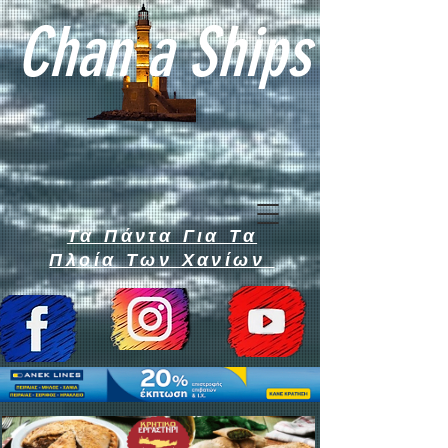
Chan a Ships
Τα Πάντα Για Τα
Πλοία Των Χανίων