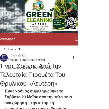
Ανάρτηση
All Posts
ChaniaShips
All Posts
26 Μαΐ
διαβάστηκε 1 λεπτά
Ένας Χρόνος Από Την
https://docs.google.com/document/d/
Τελευταία Πιρουέτα Του
Θρυλικού «Λευτέρη»
Ένας χρόνος συμπληρώθηκε το 
Σάββατο 23 Μαΐου από την τελευταία 
αναχώρηση – την ιστορική 