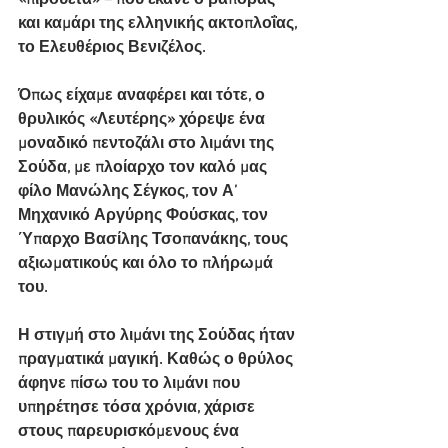
«πιρουέτα» – που έκανε ο βαποράς 
και καμάρι της ελληνικής ακτοπλοΐας, 
το Ελευθέριος Βενιζέλος.
Όπως είχαμε αναφέρει και τότε, ο 
θρυλικός «Λευτέρης» χόρεψε ένα 
μοναδικό πεντοζάλι στο λιμάνι της 
Σούδα, με πλοίαρχο τον καλό μας 
φίλο Μανώλης Σέγκος, τον Α’ 
Μηχανικό Αργύρης Φούσκας, τον 
Ύπαρχο Βασίλης Τσοπανάκης, τους 
αξιωματικούς και όλο το πλήρωμά 
του.
Η στιγμή στο λιμάνι της Σούδας ήταν 
πραγματικά μαγική. Καθώς ο θρύλος 
άφηνε πίσω του το λιμάνι που 
υπηρέτησε τόσα χρόνια, χάρισε 
στους παρευρισκόμενους ένα 