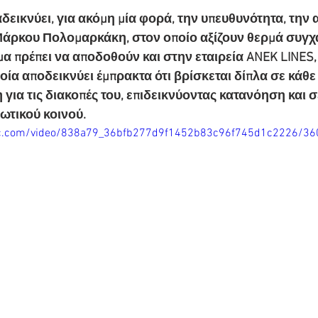
εικνύει, για ακόμη μία φορά, την υπευθυνότητα, την α
Μάρκου Πολομαρκάκη, στον οποίο αξίζουν θερμά συγχ
 πρέπει να αποδοθούν και στην εταιρεία ANEK LINES, 
ποία αποδεικνύει έμπρακτα ότι βρίσκεται δίπλα σε κάθε
η για τις διακοπές του, επιδεικνύοντας κατανόηση και 
ιωτικού κοινού.
atic.com/video/838a79_36bfb277d9f1452b83c96f745d1c2226/36