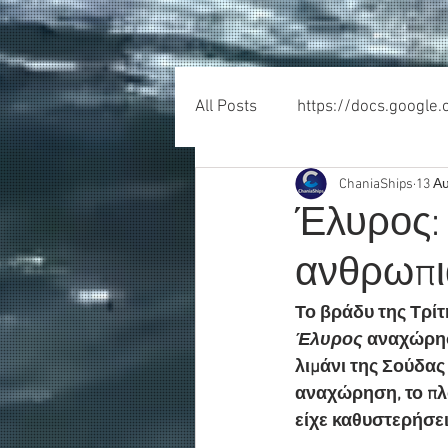
All Posts
https://docs.google
ChaniaShips
13 Α
Έλυρος:
ανθρωπιά
Το βράδυ της Τρίτ
Έλυρος
 αναχώρησ
λιμάνι της Σούδας
αναχώρηση, το πλ
είχε καθυστερήσει