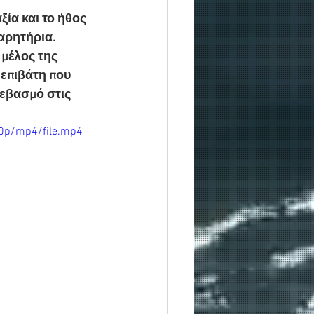
ξία και το ήθος 
αρητήρια. 
μέλος της 
 επιβάτη που 
σεβασμό στις 
0p/mp4/file.mp4