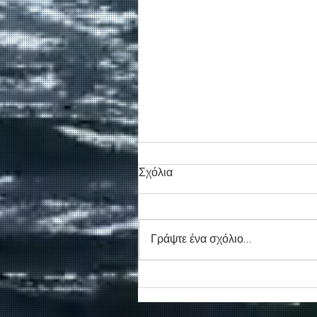
Σχόλια
Γράψτε ένα σχόλιο...
Συγκινητικό τελευταίο αντίο
στον καπετάν Δημήτρη
Κασσελάκη στο λιμάνι της