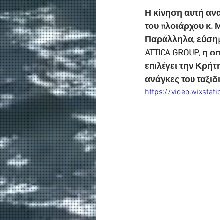
Η κίνηση αυτή αναδ
του πλοιάρχου κ. 
Παράλληλα, εύσημα
ATTICA GROUP, η ο
επιλέγει την Κρήτ
ανάγκες του ταξιδ
https://video.wixst