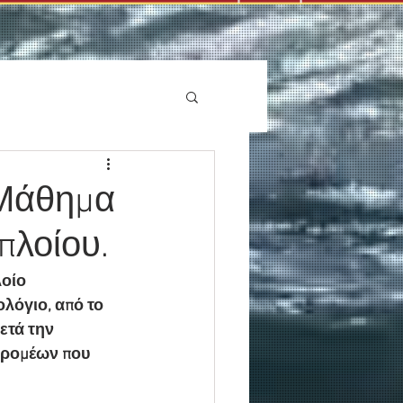
 Μάθημα
πλοίου.
οίο 
όγιο, από το 
ετά την 
δρομέων που 