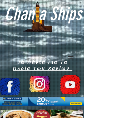
Chan a Ships
Τα Πάντα Για Τα
Πλοία Των Χανίων