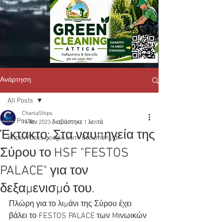
Ανάρτηση
All Posts
ChaniaShips
All Posts
14 Ιαν 2023
διαβάστηκε 1 λεπτά
Έκτακτο: Στα ναυπηγεία της
https://docs.google.com/document/d/
Σύρου το HSF "FESTOS
PALACE" για τον
δεξαμενισμό του.
Πλώρη για το λιμάνι της Σύρου έχει 
βάλει το FESTOS PALACE των Mινωικών 