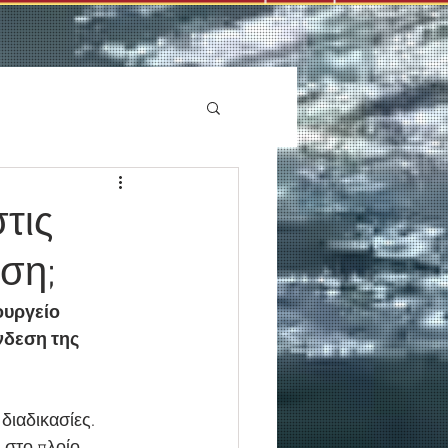
τις
ση;
ουργείο 
νδεση της 
διαδικασίες.