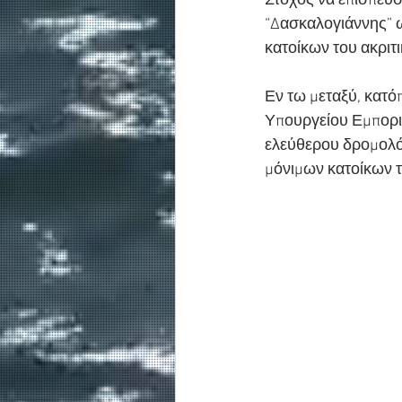
Στόχος να επισπευσ
“Δασκαλογιάννης” ω
κατοίκων του ακριτ
Εν τω μεταξύ, κατό
Υπουργείου Εμπορικ
ελεύθερου δρομολό
μόνιμων κατοίκων τ