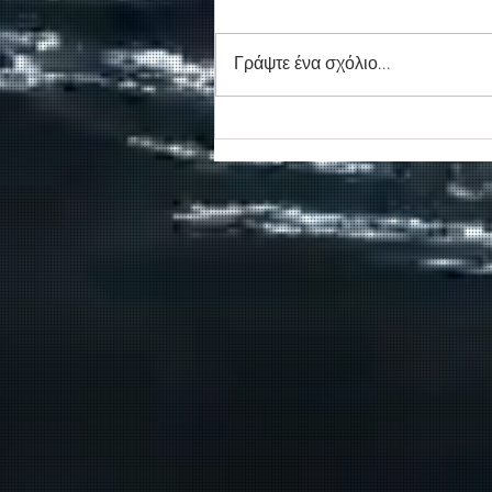
Γράψτε ένα σχόλιο...
Συγκινητικό τελευταίο αντίο
στον καπετάν Δημήτρη
Κασσελάκη στο λιμάνι της
Σούδας