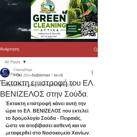
Ανάρτηση
All Posts
ChaniaShips
All Posts
9 Οκτ 2024
διαβάστηκε 1 λεπτά
Έκτακτη επιστροφή του ΕΛ.
https://docs.google.com/document/d/
ΒΕΝΙΖΕΛΟΣ στην Σούδα.
Έκτακτη επιστροφή κάνει αυτή την 
ώρα το ΕΛ. ΒΕΝΙΖΕΛΟΣ που εκτελεί 
το δρομολογίο Σούδα - Πειραιάς, 
ώστε να αποβίβασει ασθενή και να 
μεταφερθεί στο Νοσοκομείο Χανίων.