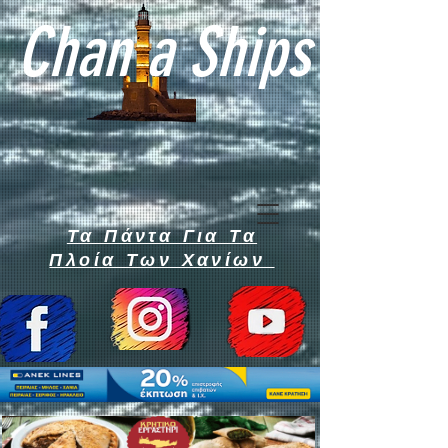
Chan a Ships
Τα Πάντα Για Τα
Πλοία Των Χανίων