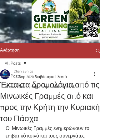
Ανάρτηση
All Posts
ChaniaShips
All Posts
15 Απρ 2020
διαβάστηκε 1 λεπτά
Έκτακτα δρομολόγια από τις
https://docs.google.com/document/d/
Μινωικές Γραμμές από και
προς την Κρήτη την Κυριακή
του Πάσχα
Οι Μινωικές Γραμμές ενημερώνουν το 
επιβατικό κοινό και τους συνεργάτες 