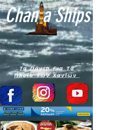
Chan a Ships
Τα Πάντα Για Τα
Πλοία Των Χανίων