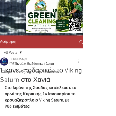
Ανάρτηση
All Posts
ChaniaShips
All Posts
14 Ιαν 2024
διαβάστηκε 1 λεπτά
Έκανε «ποδαρικό» το Viking
https://docs.google.com/document/d/
Saturn στα Χανιά
Στο λιμάνι της Σούδας κατέπλευσε το 
πρωί της Κυριακής 14 Ιανουαρίου το 
κρουαζιερόπλοιο Viking Saturn, με 
906 επιβάτες!