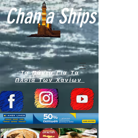
Chan a Ships
Τα Πάντα Για Τα
Πλοία Των Χανίων