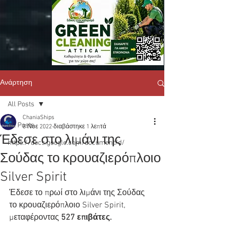
Ανάρτηση
All Posts
ChaniaShips
All Posts
8 Νοε 2022
διαβάστηκε 1 λεπτά
Έδεσε στο λιμάνι της
https://docs.google.com/document/d/
Σούδας το κρουαζιερόπλοιο
Silver Spirit
Έδεσε το πρωί στο λιμάνι της Σούδας 
το κρουαζιερόπλοιο Silver Spirit, 
μεταφέροντας 
527 επιβάτες.