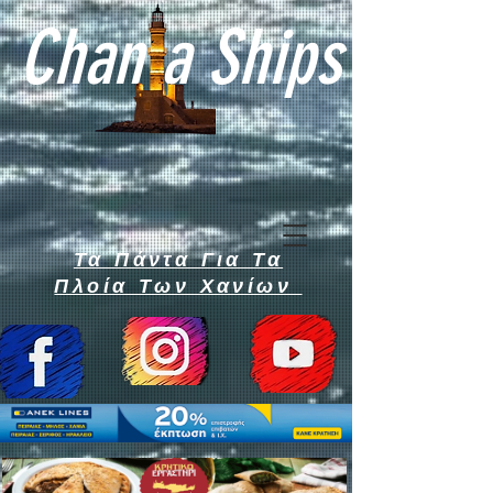
Chan a Ships
Τα Πάντα Για Τα
Πλοία Των Χανίων