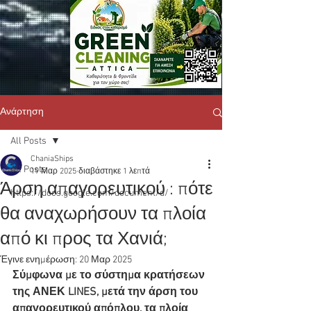
Ανάρτηση
All Posts
ChaniaShips
All Posts
19 Μαρ 2025
διαβάστηκε 1 λεπτά
Άρση απαγορευτικού : πότε
https://docs.google.com/document/d/
θα αναχωρήσουν τα πλοία
από κι προς τα Χανιά;
Έγινε ενημέρωση:
20 Μαρ 2025
Σύμφωνα με το σύστημα κρατήσεων 
της ΑΝΕΚ LINES, μετά την άρση του 
απαγορευτικού απόπλου, τα πλοία 