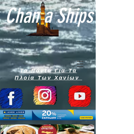
Chan a Ships
Τα Πάντα Για Τα
Πλοία Των Χανίων