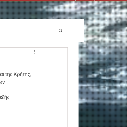
αι της Κρήτης, 
μων
 εξής