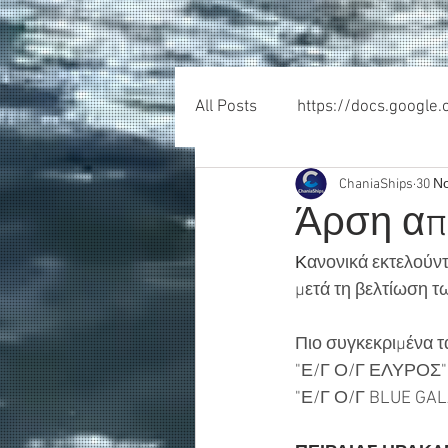
All Posts
https://docs.google
ChaniaShips
30 Ν
Άρση απ
Κ
ανονικά εκτελούντ
μετά τη βελτίωση τ
Πιο συγκεκριμένα τ
"Ε/Γ Ο/Γ ΕΛΥΡΟΣ" 
"Ε/Γ Ο/Γ BLUE GALA