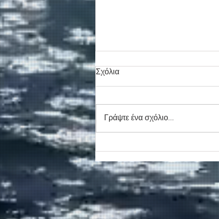
Σχόλια
Γράψτε ένα σχόλιο...
Νέο απογευματινό δρομολόγ
για την Αγία Ρουμέλη
δρομολογεί η ΑΝΕΝΔΥΚ τον
Αύγουστο.