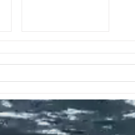
ιο
Προς το τέλος της διαδρομής
του το Πρέβελης;