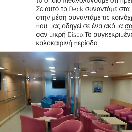
το οποίο πιθανολογούμε ότι πρέπ
Σε αυτό το Deck συναντάμε στα
στην μέση συναντάμε τις κοινόχ
που μας οδηγεί σε ένα ακόμα
σα
σαν μικρή Disco.Το συγκεκριμένο
καλοκαιρινή περίοδο.