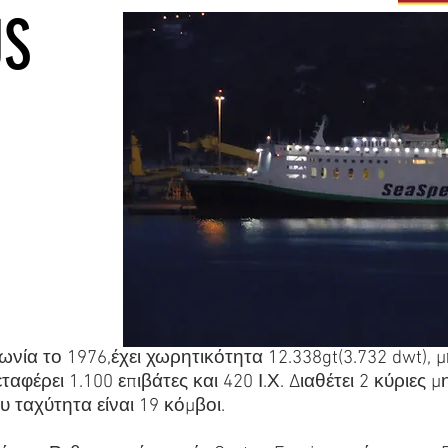
PUS
α το 1976,έχει χωρητικότητα 12.338gt(3.732 dwt), μ
ταφέρει 1.100 επιβάτες και 420 Ι.Χ. Διαθέτει 2 κύριες
υ ταχύτητα είναι 19 κόμβοι.