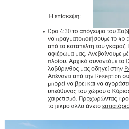
Η επίσκεψη:
​
Ωρα 4:30 το απόγευμα του Σαβ
να πραγματοποιήσουμε το 4ο 
από το
καταπέλτη
του γκαράζ. 
αφιέρωμα μας. Ανεβαίνουμε μ
πλοίου. Αρχικά συναντάμε το
C
λαβύρινθος μας οδηγεί στην
R
Απέναντι από την Reseption σ
μπορεί να βρει και να αγοράσε
υπεύθυνος του χώρου ο Κύριο
χαιρετισμό. Προχωρώντας προς
το μικρό αλλα άνετο
εστιατόρι