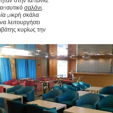
 ήταν στην Ιαπωνία.
ναπαυτικό
σαλόνι
,
μία μικρή σκάλα
να λειτουργήσει
πιβάτης κυρίως την