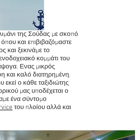
λιμάνι της Σούδας με σκοπό
όπου και επιβιβαζόμαστε
ς και ξεκινάμε το
ενοδοχειακό κομμάτι του
 άψογα. Ενας μικρός
φη και καλό διατηρημένη.
υ εκεί ο κάθε ταξιδιώτης
πορικού μας υποδέχεται ο
χαμε ένα σύντομο
rvice
του πλοίου αλλά και