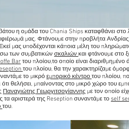
βάτου η ομάδα του Chania Ships καταφθάνει στο 
αφιέρωμά μας. Φτάνουμε στην προβλήτα Ανδρίας 
Εκεί μας υποδέχονται κάποια μέλη του πληρώματο
έσω των συμβατικών
σκαλιών
και φτάνουμε στο ξ
offe Bar
του πλοίου,το οποίο είναι διαριθμημένο
eseption
του πλοίου, θα την χαρακτηρίζαμε όμορ
υναντάμε το μικρό
εμπορικό κέντρο
του πλοίου, πο
ι ότι θελήσει, μπαίνοντας στο μικρό χώρο του εμ
ς
Παναγιώτης Γεωργιτσογίαννης
με τον οποίο εί
 τα αριστερά της Reseption συναντάμε το
self se
ό
του.