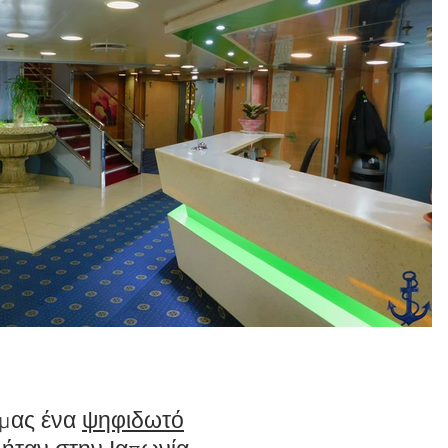
 μας ένα
ψηφιδωτό