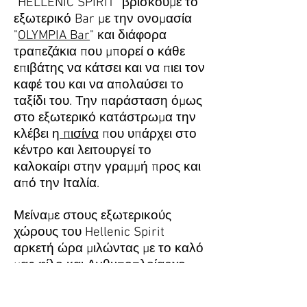
"HELLENIC SPIRIT" βρίσκουμε το
εξωτερικό Bar με την ονομασία
"
OLYMPIA Bar
" και διάφορα
τραπεζάκια που μπορεί ο κάθε
επιβάτης να κάτσει και να πιει τον
καφέ του και να απολαύσει το
ταξίδι του. Την παράσταση όμως
στο εξωτερικό κατάστρωμα την
κλέβει η
πισίνα
που υπάρχει στο
κέντρο και λειτουργεί το
καλοκαίρι στην γραμμή προς και
από την Ιταλία.
Μείναμε στους εξωτερικούς
χώρους του Hellenic Spirit
αρκετή ώρα μιλώντας με το καλό
μας φίλο και Ανθυποπλοίαρχο
του πλοίου κύριο Γιώργο Σίμου
για αυτό το βαπόρι που είχαμε