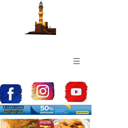
Chan a Ships
Τα Πάντα Για Τα
Πλοία Των Χανίων