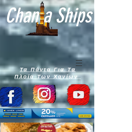
Chan a Ships
Τα Πάντα Για Τα
Πλοία Των Χανίων