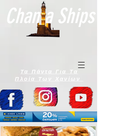
Chan a Ships
Τα Πάντα Για Τα
Πλοία Των Χανίων