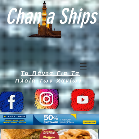
Chan a Ships
Τα Πάντα Για Τα
Πλοία Των Χανίων