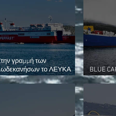
την γραμμή των
Δωδεκανήσων το ΛΕΥΚΑ
BLUE CAR
ΟΡΗ.
στη γρα