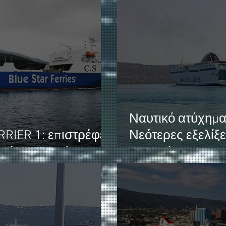
Ναυτικό ατύχημα
RIER 1: επιστρέφει
Νεότερες εξελίξε
μμή των Χανίων
προανάκριση