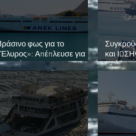
ράσινο φως για το
Συγκρού
Έλυρος»: Απέπλευσε για
και ΙΩΣΗ
ειραιά
Σούδας.