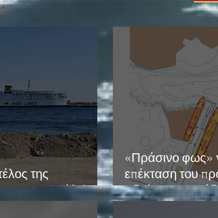
«Πράσινο φως» γ
τέλος της
επέκταση του πρ
ς του το Πρέβελης;
Αδρίας στη Σούδ
εκατ. ευρώ αλλάζ