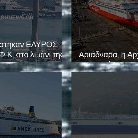
στηκαν ΕΛΥΡΟΣ
Φ Κ. στο λιμάνι της
Αριάδναρα, η Αρ
του Αιγαίου