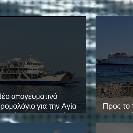
έο απογευματινό
ρομολόγιο για την Αγία
Προς το 
ουμέλη δρομολογεί η
διαδρομή
ΑΝΕΝΔΥΚ τον Αύγουστο.