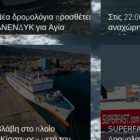
έα δρομολόγια προσθέτει η
Στις 22:0
ΑΝΕΝΔΥΚ για Αγία
αναχώρη
ουμέλη, Γαύδο και
Σούδα - 
Παλαιόχωρα.
λάβη στο πλοίο
SUPERFA
Κίσσαμος» μετά τον
Δρομολογίω