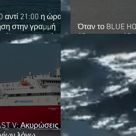
0 αντί 21:00 η ώρα
ση στην γραμμή
Όταν το BLUE H
Μήλος - Πειραιάς.
έδεσε στη Σούδα
ST V: Ακυρώσεις
ν λόγω