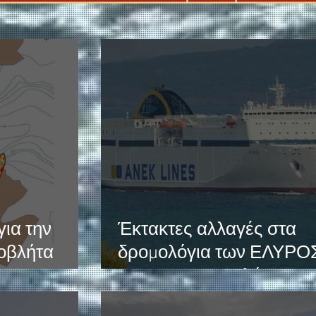
ια την
Έκτακτες αλλαγές στα
οβλήτα
δρομολόγια των ΕΛΥΡΟ
α – Έργο 25
και ΚΙΣΣΑΜΟΣ λόγω
ει το λιμάνι
κακοκαιρίας